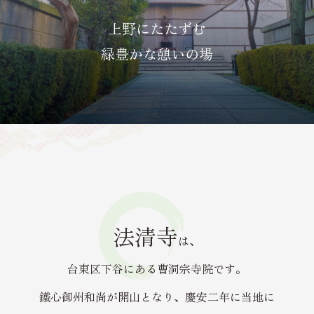
上野にたたずむ
緑豊かな憩いの場
法清寺
は、
台東区下谷にある曹洞宗寺院です。
鐵心御州和尚が開山となり、慶安二年に当地に